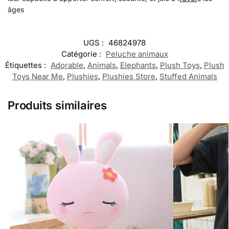
âges
UGS :
46824978
Catégorie :
Peluche animaux
Étiquettes :
Adorable
,
Animals
,
Elephants
,
Plush Toys
,
Plush
Toys Near Me
,
Plushies
,
Plushies Store
,
Stuffed Animals
Produits similaires